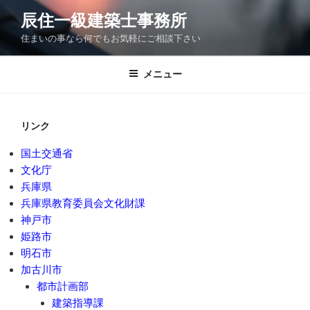
コ
辰住一級建築士事務所
ン
住まいの事なら何でもお気軽にご相談下さい
テ
ン
ツ
メニュー
へ
ス
キ
リンク
ッ
国土交通省
プ
文化庁
兵庫県
兵庫県教育委員会文化財課
神戸市
姫路市
明石市
加古川市
都市計画部
建築指導課