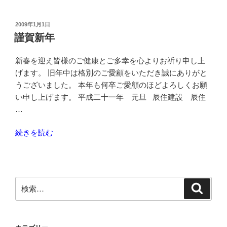
新
年”
投
2009年1月1日
稿
の
謹賀新年
日:
新春を迎え皆様のご健康とご多幸を心よりお祈り申し上
げます。 旧年中は格別のご愛顧をいただき誠にありがと
うございました。 本年も何卒ご愛顧のほどよろしくお願
い申し上げます。 平成二十一年 元旦 辰住建設 辰住
…
“謹
続きを読む
賀
新
年”
の
検
検
索
索: