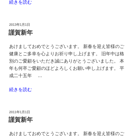
“謹
続きを読む
賀
新
年”
投
2013年1月1日
稿
の
謹賀新年
日:
あけましておめでとうございます。 新春を迎え皆様のご
健康とご多幸を心よりお祈り申し上げます。 旧年中は格
別のご愛顧をいただき誠にありがとうございました。 本
年も何卒ご愛顧のほどよろしくお願い申し上げます。 平
成二十五年 …
“謹
続きを読む
賀
新
年”
投
2011年1月1日
稿
の
謹賀新年
日:
あけましておめでとうございます。 新春を迎え皆様のご