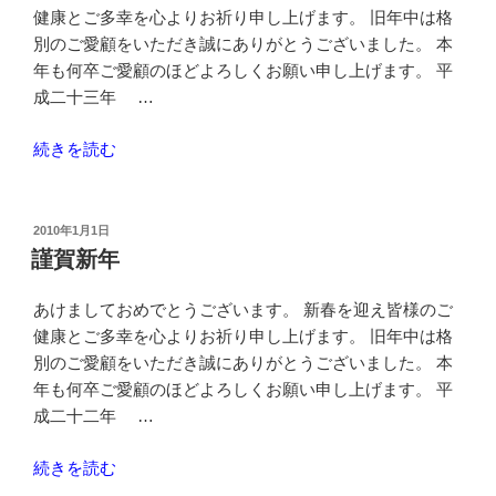
健康とご多幸を心よりお祈り申し上げます。 旧年中は格
別のご愛顧をいただき誠にありがとうございました。 本
年も何卒ご愛顧のほどよろしくお願い申し上げます。 平
成二十三年 …
“謹
続きを読む
賀
新
年”
投
2010年1月1日
稿
の
謹賀新年
日:
あけましておめでとうございます。 新春を迎え皆様のご
健康とご多幸を心よりお祈り申し上げます。 旧年中は格
別のご愛顧をいただき誠にありがとうございました。 本
年も何卒ご愛顧のほどよろしくお願い申し上げます。 平
成二十二年 …
“謹
続きを読む
賀