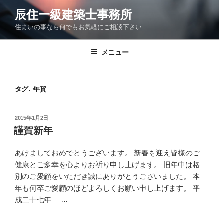
コ
辰住一級建築士事務所
ン
住まいの事なら何でもお気軽にご相談下さい
テ
ン
ツ
メニュー
へ
ス
キ
タグ:
年賀
ッ
プ
投
2015年1月2日
稿
謹賀新年
日:
あけましておめでとうございます。 新春を迎え皆様のご
健康とご多幸を心よりお祈り申し上げます。 旧年中は格
別のご愛顧をいただき誠にありがとうございました。 本
年も何卒ご愛顧のほどよろしくお願い申し上げます。 平
成二十七年 …