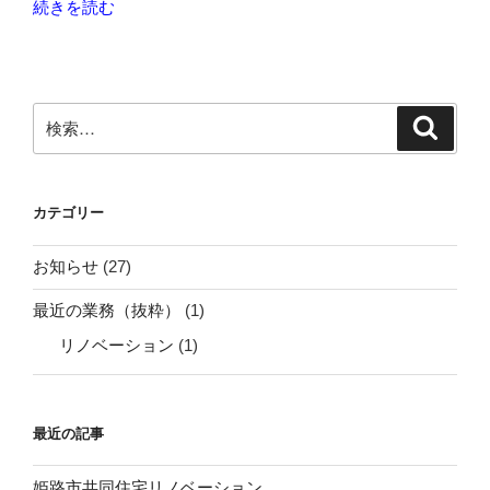
“Ｂ
続きを読む
Ａ
Ｎ
－
Ｂ
検
検
Ａ
索
索:
Ｎ
テ
カテゴリー
レ
ビ
お知らせ
(27)
新
番
最近の業務（抜粋）
(1)
組”
リノベーション
(1)
の
最近の記事
姫路市共同住宅リノベーション