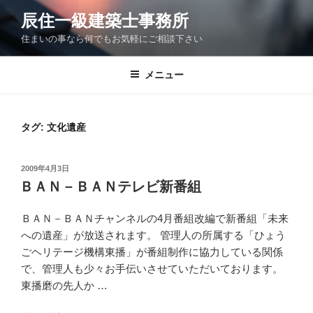
コ
辰住一級建築士事務所
ン
住まいの事なら何でもお気軽にご相談下さい
テ
ン
ツ
メニュー
へ
ス
キ
タグ:
文化遺産
ッ
プ
投
2009年4月3日
稿
ＢＡＮ－ＢＡＮテレビ新番組
日:
ＢＡＮ－ＢＡＮチャンネルの4月番組改編で新番組「未来
への遺産」が放送されます。 管理人の所属する「ひょう
ごヘリテージ機構東播」が番組制作に協力している関係
で、管理人も少々お手伝いさせていただいております。
東播磨の先人か …